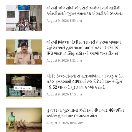
મોરબી એલસીબીનો દરોડો:પાનેલી ગામે વાડીની
ઓરડીમાંથી જુગાર રમતા ૧૪ ખેલાડીઓ ઝડપાયા
August 9, 2026 1:59 pm
મોરબી જિલ્લા પોલીસ વડા તરીકે ફરજ બજાવી
ચૂકેલા અને હાલ અમદાવાદ સેક્ટર -2 જેસીપી
IPS જયપાલસિંહ રાઠોડનો આજે જન્મદિવસ
August 9, 2026 1:52 pm
બોર્ડર રેન્જ ટીમનો સપાટો:માળિયા.મી નજીક રેઢા
પડેલ ટ્રકમાંથી 4092 બોટલ વિદેશી દારૂ સહિત
19.52 લાખનો મુદ્દામાલ કબ્જે કરાયો
August 9, 2026 1:15 pm
હળવદના બુટવડામાં ઝેરી દવા પીધા બાદ 48 વર્ષીય
વ્યક્તિનું સારવાર દરમિયાન મોત
August 9, 2026 10:42 am