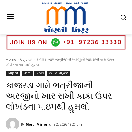
Home
Gujarat
કાજરડા ગામે ભત્રીજાની અરજીનો ખાર રાખી કાકા ઉપર
લોખંડના પાઇપથી હુમલો
Gujarat
Morbi
News
Maliya Miyana
કાજરડા ગામે ભત્રીજાની
અરજીનો ખાર રાખી કાકા ઉપર
લોખંડના પાઇપથી હુમલો
By
Morbi Mirror
June 2, 2026 12:20 pm