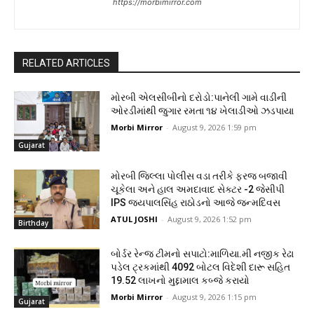
https://morbimirror.com
RELATED ARTICLES
મોરબી એલસીબીનો દરોડો:પાનેલી ગામે વાડીની
ઓરડીમાંથી જુગાર રમતા ૧૪ ખેલાડીઓ ઝડપાયા
Morbi Mirror
-
August 9, 2026 1:59 pm
Gujarat
મોરબી જિલ્લા પોલીસ વડા તરીકે ફરજ બજાવી
ચૂકેલા અને હાલ અમદાવાદ સેક્ટર -2 જેસીપી
IPS જયપાલસિંહ રાઠોડનો આજે જન્મદિવસ
ATUL JOSHI
-
August 9, 2026 1:52 pm
Birthday
બોર્ડર રેન્જ ટીમનો સપાટો:માળિયા.મી નજીક રેઢા
પડેલ ટ્રકમાંથી 4092 બોટલ વિદેશી દારૂ સહિત
19.52 લાખનો મુદ્દામાલ કબ્જે કરાયો
Morbi Mirror
-
August 9, 2026 1:15 pm
Gujarat