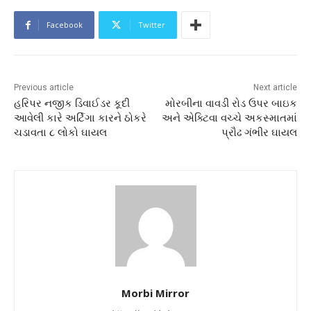
Facebook
Twitter
Previous article
Next article
હરિપર નજીક ડિવાઈડર કૂદી
મોરબીના વાવડી રોડ ઉપર બાઇક
આવેલી કારે અર્ટિગા કારને ઠોકરે
અને એક્ટિવા વચ્ચે અકસ્માતમાં
ચડાવતા ૮ લોકો ઘાયલ
પ્રૌઢ ગંભીર ઘાયલ
Morbi Mirror