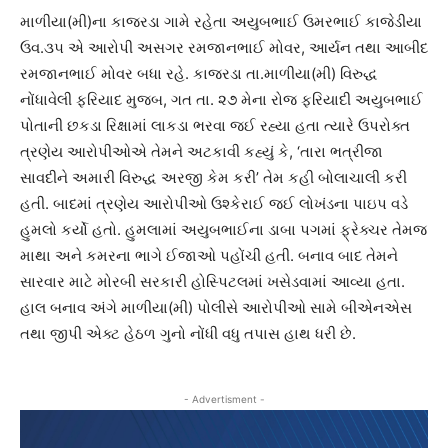
માળીયા(મી)ના કાજરડા ગામે રહેતા અયુબભાઈ ઉમરભાઈ કાજેડીયા
ઉવ.૩૫ એ આરોપી અસગર રમજાનભાઈ મોવર, આર્યન તથા આબીદ
રમજાનભાઈ મોવર બધા રહે. કાજરડા તા.માળીયા(મી) વિરુદ્ધ
નોંધાવેલી ફરિયાદ મુજબ, ગત તા. ૨૭ મેના રોજ ફરિયાદી અયુબભાઈ
પોતાની છકડા રિક્ષામાં લાકડા ભરવા જઈ રહ્યા હતા ત્યારે ઉપરોક્ત
ત્રણેય આરોપીઓએ તેમને અટકાવી કહ્યું કે, ‘તારા ભત્રીજા
સાવદીને અમારી વિરુદ્ધ અરજી કેમ કરી’ તેમ કહી બોલાચાલી કરી
હતી. બાદમાં ત્રણેય આરોપીઓ ઉશ્કેરાઈ જઈ લોખંડના પાઇપ વડે
હુમલો કર્યો હતો. હુમલામાં અયુબભાઈના ડાબા પગમાં ફ્રેક્ચર તેમજ
માથા અને કમરના ભાગે ઈજાઓ પહોંચી હતી. બનાવ બાદ તેમને
સારવાર માટે મોરબી સરકારી હોસ્પિટલમાં ખસેડવામાં આવ્યા હતા.
હાલ બનાવ અંગે માળીયા(મી) પોલીસે આરોપીઓ સામે બીએનએસ
તથા જીપી એક્ટ હેઠળ ગુનો નોંધી વધુ તપાસ હાથ ધરી છે.
- Advertisment -