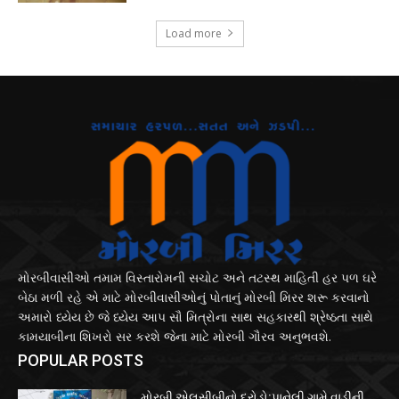
Load more
મોરબીવાસીઓ તમામ વિસ્તારોમની સચોટ અને તટસ્થ માહિતી હર પળ ઘરે
બેઠા મળી રહે એ માટે મોરબીવાસીઓનું પોતાનું મોરબી મિરર શરૂ કરવાનો
અમારો ધ્યેય છે જે ધ્યેય આપ સૌ મિત્રોના સાથ સહકારથી શ્રેષ્ઠતા સાથે
કામયાબીના શિખરો સર કરશે જેના માટે મોરબી ગૌરવ અનુભવશે.
POPULAR POSTS
મોરબી એલસીબીનો દરોડો:પાનેલી ગામે વાડીની