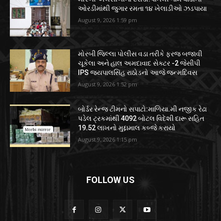
ઓરડીમાંથી જુગાર રમતા ૧૪ ખેલાડીઓ ઝડપાયા
August 9, 2026 1:59 pm
મોરબી જિલ્લા પોલીસ વડા તરીકે ફરજ બજાવી
ચૂકેલા અને હાલ અમદાવાદ સેક્ટર -2 જેસીપી
IPS જયપાલસિંહ રાઠોડનો આજે જન્મદિવસ
August 9, 2026 1:52 pm
બોર્ડર રેન્જ ટીમનો સપાટો:માળિયા.મી નજીક રેઢા
પડેલ ટ્રકમાંથી 4092 બોટલ વિદેશી દારૂ સહિત
19.52 લાખનો મુદ્દામાલ કબ્જે કરાયો
August 9, 2026 1:15 pm
FOLLOW US