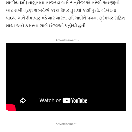
માળીયા(મી) તાલુકાના કાજરડા ગામે ભત્રીજાએ કરેલી અરજીનો
ખાર રાખી ત્રણ શખ્સોએ કાકા ઉપર હુમલો કર્યો હતો. લોખંડના
પાઇપ અને ઢીકાપાટુ વડે માર મારતા ફરિયાદીને પગમાં ફ્રેક્ચર સહિત
માથા અને કમરના ભાગે ઈજાઓ પહોંચી હતી.
- Advertisement -
- Advertisement -