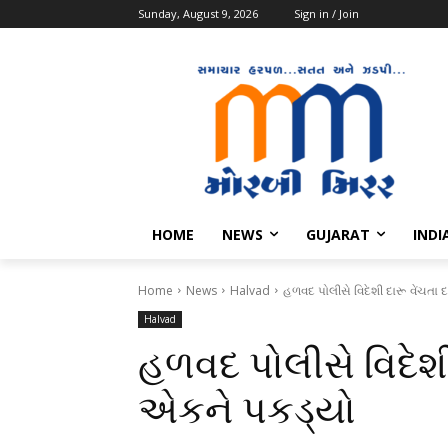
Sunday, August 9, 2026
Sign in / Join
HOME
NEWS
GUJARAT
INDI
Home
News
Halvad
હળવદ પોલીસે વિદેશી દારૂ વેંચતા 
Halvad
હળવદ પોલીસે વિદેશી 
એકને પકડ્યો