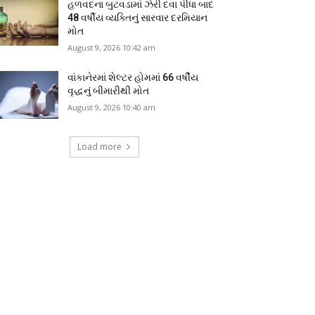
હળવદના બુટવડામાં ઝેરી દવા પીધા બાદ
48 વર્ષીય વ્યક્તિનું સારવાર દરમિયાન
મોત
August 9, 2026 10:42 am
વાંકાનેરમાં શેલ્ટર હોમમાં 66 વર્ષીય
વૃદ્ધનું બીમારીથી મોત
August 9, 2026 10:40 am
Load more