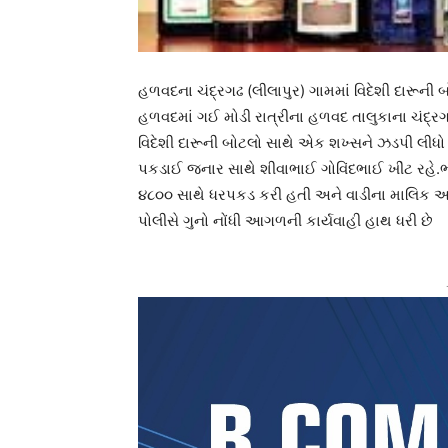
હળવદના ચંદ્રગઢ (લીલાપુર) ગામમાં વિદેશી દારૂ
હળવદમાં ગઈ મોડી રાત્રીના હળવદ તાલુકાના ચંદ્રગઢ 
વિદેશી દારૂની બોટલો સાથે એક શખ્સને ઝડપી લીધો 
પકડાઈ જનાર સાથે શીવાભાઈ ગોવિંદભાઈ ખીંટ રહે.ભવ
૪૮૦૦ સાથે ધરપકડ કરી હતી અને વાડીના માલિક આર
પોલીસે ગુનો નોંધી આગળની કાર્યવાહી હાથ ધરી છે