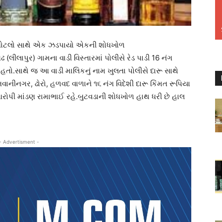
ની બોટલો સાથે એક ઝડપાયો એકની શોધખોળ
(લીલાપુર) ગામના વાડી વિસ્તારમાં પોલીસે રેડ પાડી 16 નંગ
હતો.સાથે જ આ વાડી માલિકનું નામ ખુલતા પોલીસે દારૂ સાથે
ાનીનગર, ઢોરો, હળવદ વાળાને ૧૬ નંગ વિદેશી દારૂ કિંમત રૂપિયા
ોપી માંડણ રામાભાઈ રહે.બુટવડાની શોધખોળ હાથ ધરી છે હાલ
- Advertisment -