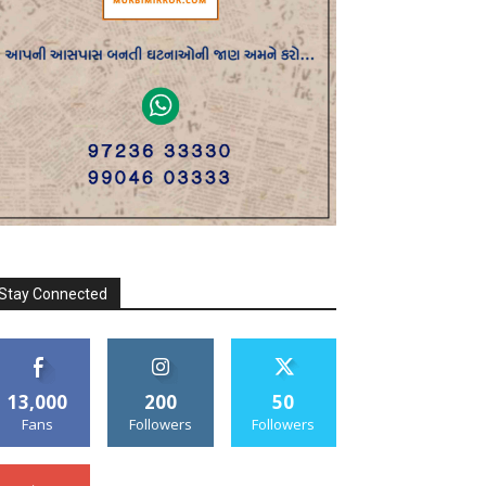
Stay Connected
13,000
200
50
Fans
Followers
Followers