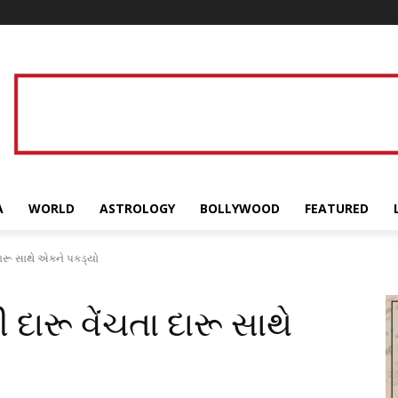
A
WORLD
ASTROLOGY
BOLLYWOOD
FEATURED
દારૂ સાથે એકને પકડ્યો
દારૂ વેંચતા દારૂ સાથે