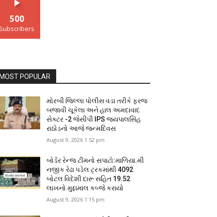
500
Subscribers
MOST POPULAR
મોરબી જિલ્લા પોલીસ વડા તરીકે ફરજ
બજાવી ચૂકેલા અને હાલ અમદાવાદ
સેક્ટર -2 જેસીપી IPS જયપાલસિંહ
રાઠોડનો આજે જન્મદિવસ
August 9, 2026 1:52 pm
બોર્ડર રેન્જ ટીમનો સપાટો:માળિયા.મી
નજીક રેઢા પડેલ ટ્રકમાંથી 4092
બોટલ વિદેશી દારૂ સહિત 19.52
લાખનો મુદ્દામાલ કબ્જે કરાયો
August 9, 2026 1:15 pm